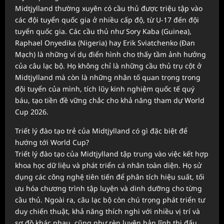
Midtjylland thường xuyên có cầu thủ được triệu tập vào
các đội tuyển quốc gia ở nhiều cấp độ, từ U-17 đến đội
tuyển quốc gia. Các cầu thủ như Sory Kaba (Guinea),
Raphael Onyedika (Nigeria) hay Erik Sviatchenko (Đan
Mạch) là những ví dụ điển hình cho thấy tầm ảnh hưởng
của câu lạc bộ. Họ không chỉ là những cầu thủ trụ cột ở
Midtjylland mà còn là những nhân tố quan trọng trong
đội tuyển của mình, tích lũy kinh nghiệm quốc tế quý
báu, tạo tiền đề vững chắc cho khả năng tham dự World
Cup 2026.
Triết lý đào tạo trẻ của Midtjylland có gì đặc biệt để
hướng tới World Cup?
Triết lý đào tạo của Midtjylland tập trung vào việc kết hợp
khoa học dữ liệu và phát triển cá nhân toàn diện. Họ sử
dụng các công nghệ tiên tiến để phân tích hiệu suất, tối
ưu hóa chương trình tập luyện và dinh dưỡng cho từng
cầu thủ. Ngoài ra, câu lạc bộ còn chú trọng phát triển tư
duy chiến thuật, khả năng thích nghi với nhiều vị trí và
sơ đồ khác nhau, cũng như rèn luyện bản lĩnh thi đấu