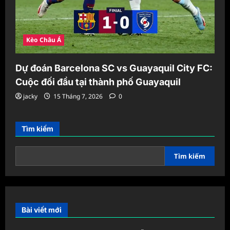
Kèo Châu Á
Dự đoán Barcelona SC vs Guayaquil City FC:
Cuộc đối đầu tại thành phố Guayaquil
jacky
15 Tháng 7, 2026
0
Tìm kiếm
Tìm kiếm
Bài viết mới