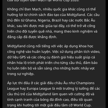
Không chỉ Đan Mạch, nhiều quốc gia khác cũng có thể
hưởng lợi từ chính sách đào tạo của Midtjylland. Các cầu
thủ đến từ Ghana, Nigeria, Brazil hay các nước Bắc Âu
khác, sau khi được mài giũa tại đây, có thể trở về cống
hiến cho đội tuyển quê nhà, mang theo kinh nghiệm và
đẳng cấp đã được khẳng định.
Midtjylland cũng nổi tiếng với việc áp dụng khoa học
công nghệ vào huấn luyện. Việc sử dụng phân tích video,
dữ liệu GPS và các công cụ đánh giá hiệu suất giúp cá
nhân hóa lộ trình phát triển cho từng cầu thủ, đảm bảo
họ luôn tiến bộ và sẵn sàng cho những bước nhảy vọt
trong sự nghiệp.
Áp lực thi đấu ở các giải đấu châu Âu như Champions
League hay Europa League là môi trường lý tưởng để các
cầu thủ trẻ của Midtjylland làm quen với cường độ và
tính cạnh tranh của bóng đá đỉnh cao, điều tối quan
trọng khi hướng tới một giải đấu tầm cỡ World Cup.