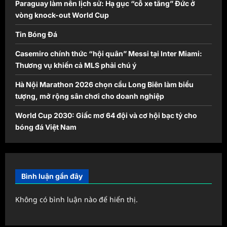
Paraguay làm nên lịch sử: Hạ gục “cỗ xe tăng” Đức ở
vòng knock-out World Cup
Tin Bóng Đá
Casemiro chính thức “hội quân” Messi tại Inter Miami:
Thương vụ khiến cả MLS phải chú ý
Hà Nội Marathon 2026 chọn cầu Long Biên làm biểu
tượng, mở rộng sân chơi cho doanh nghiệp
World Cup 2030: Giấc mơ 64 đội và cơ hội bạc tỷ cho
bóng đá Việt Nam
Bình luận gần đây
Không có bình luận nào để hiển thị.