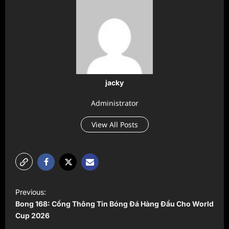
jacky
Administrator
View All Posts
P
Previous:
o
Bong 168: Cổng Thông Tin Bóng Đá Hàng Đầu Cho World
s
Cup 2026