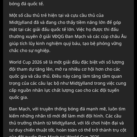
bóng đá quốc tế.
Một số cầu thủ trẻ hiện tại và cựu cầu thủ của
Midtjylland đã và đang cho thấy tiềm năng lớn để góp
mặt tại các giải đấu quốc tế lớn. Việc họ được thi đấu
thường xuyên ở giải VĐQG Đan Mạch và các cúp châu Âu
giúp tích lũy kinh nghiệm quý báu, tạo bệ phóng vững
chắc cho sự nghiệp.
World Cup 2026 sẽ là một giải đấu đặc biệt với số lượng
đội tham dự tăng lên, mở ra nhiều cơ hội hơn cho các
quốc gia và cầu thủ. Điều này càng làm tăng tầm quan
trọng của các câu lạc bộ như Midtjylland trong việc cung
cấp nguồn nhân lực chất lượng cao cho các đội tuyển
quốc gia.
Đan Mạch, với truyền thống bóng đá mạnh mẽ, luôn tìm
kiếm những nhân tố mới để làm mới đội hình. Các cầu
thủ trưởng thành từ Midtjylland, với lối chơi hiện đại và
tư duy chiến thuật tốt, hoàn toàn có thể trở thành trụ cột
của đội tuyển Đan Mạch tại World Cup 2026.