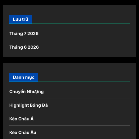
Lưu trữ
Tháng 7 2026
Tháng 6 2026
Danh mục
Chuyển Nhượng
Highlight Bóng Đá
Kèo Châu Á
Kèo Châu Âu