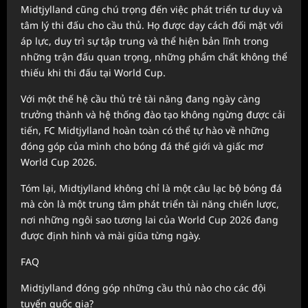
Midtjylland cũng chú trọng đến việc phát triển tư duy và
tâm lý thi đấu cho cầu thủ. Họ được dạy cách đối mặt với
áp lực, duy trì sự tập trung và thể hiện bản lĩnh trong
những trận đấu quan trọng, những phẩm chất không thể
thiếu khi thi đấu tại World Cup.
Với một thế hệ cầu thủ trẻ tài năng đang ngày càng
trưởng thành và hệ thống đào tạo không ngừng được cải
tiến, FC Midtjylland hoàn toàn có thể tự hào về những
đóng góp của mình cho bóng đá thế giới và giấc mơ
World Cup 2026.
Tóm lại, Midtjylland không chỉ là một câu lạc bộ bóng đá
mà còn là một trung tâm phát triển tài năng chiến lược,
nơi những ngôi sao tương lai của World Cup 2026 đang
được định hình và mài giũa từng ngày.
FAQ
Midtjylland đóng góp những cầu thủ nào cho các đội
tuyển quốc gia?