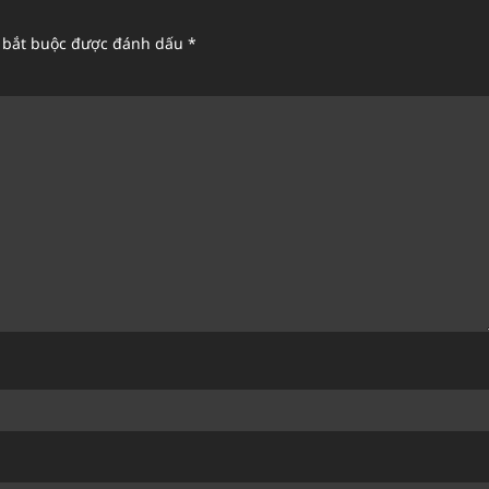
 bắt buộc được đánh dấu
*