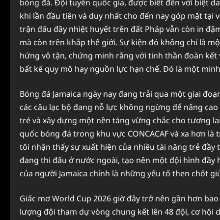
bóng đá. Đội tuyển quốc gia, được biết đến với biệt 
khi lần đầu tiên và duy nhất cho đến nay góp mặt tạ
trận đấu đầy nhiệt huyết trên đất Pháp vẫn còn in đậ
mà còn trên khắp thế giới. Sự kiện đó không chỉ là
hứng vô tận, chứng minh rằng với tinh thần đoàn kết v
bất kể quy mô hay nguồn lực hạn chế. Đó là một min
Bóng đá Jamaica ngày nay đang trải qua một giai đo
các câu lạc bộ đang nỗ lực không ngừng để nâng cao c
trẻ và xây dựng một nền tảng vững chắc cho tương la
quốc bóng đá trong khu vực CONCACAF và xa hơn là tr
tôi nhận thấy sự xuất hiện của nhiều tài năng trẻ đầy
đang thi đấu ở nước ngoài, tạo nên một đội hình đầy h
của người Jamaica chính là những yếu tố then chốt giú
Giấc mơ World Cup 2026 giờ đây trở nên gần hơn bao g
lượng đội tham dự vòng chung kết lên 48 đội, cơ hội 