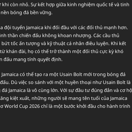
hi còn nhỏ. Sự kết hợp giữa kinh nghiệm quốc tế và tinh
t nền bóng đá bền vững.
 đội tuyển Jamaica khi đối đầu với các đối thủ mạnh hơn.
à tinh thần chiến đấu không khoan nhượng. Các cầu thủ
bứt tốc ấn tượng và kỹ thuật cá nhân điêu luyện. Khi kết
 từ khán đài, họ có thể trở thành một đối thủ cực kỳ khó
rận đấu mang tính quyết định.
 Jamaica có thể tạo ra một Usain Bolt mới trong bóng đá
 đấu. Dù việc so sánh với một huyền thoại như Usain Bolt là
đá Jamaica là vô cùng lớn. Với sự đầu tư đúng đắn và cơ hộ
 năng kiệt xuất, những người sẽ mang tên tuổi của Jamaica
mơ World Cup 2026 chỉ là một bước khởi đầu cho hành trình