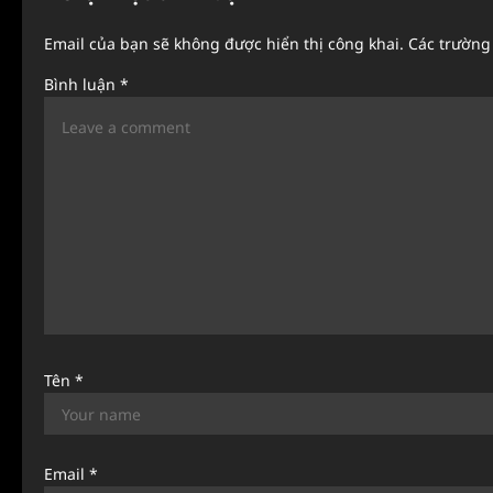
a
Email của bạn sẽ không được hiển thị công khai.
Các trường
v
Bình luận
*
i
g
a
t
i
o
n
Tên
*
Email
*