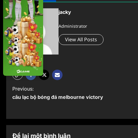
jacky
Administrator
View All Posts
P
Previous:
câu lạc bộ bóng đá melbourne victory
o
s
t
n
Để lại một bình luận