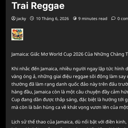
Trai Reggae
jacky
10 Tháng 6, 2026
9 minutes read
0 co
Jamaica: Giấc Mơ World Cup 2026 Của Những Chàng T
Khi nhắc đến Jamaica, nhiều người ngay lập tức hình
vàng óng ả, những giai điệu reggae sôi động làm say
thường đã làm rạng danh quốc đảo này trên đấu trường
hàng đầu, Jamaica còn là một câu chuyện đầy cảm h
Cup đang dần được thắp sáng, đặc biệt là hướng tới g
mà còn là bản hùng ca về khát vọng vươn lên của mộ
Lịch sử thể thao của Jamaica, dù nổi bật với điền ki