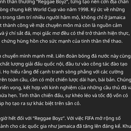
danh thân thương “Reggae Boyz”, từng tạo nên cơn địa chấn
i vòng chung kết World Cup vào năm 1998. Ký ức về những
m trong tâm trí nhiều người hâm mộ, không chỉ ở Jamaica
 một thành công về mặt chuyên môn mà còn là nguồn cảm
à ý chí sắt đá, mọi giấc mơ đều có thể trở thành hiện thực,
h chứng hùng hồn cho sức mạnh của tinh thần thể thao.
ạn chuyển mình mạnh mẽ. Liên đoàn bóng đá nước này cùng
hất lượng giải đấu quốc nội, đầu tư vào công tác đào tạo
i. Họ hiểu rằng để cạnh tranh sòng phẳng với các cường
ên toàn cầu, cần có một chiến lược dài hạn, bài bản. Chún
 triển vọng, kết hợp với kinh nghiệm của những cầu thủ đã v
ứa hẹn. Tinh thần chiến đấu, sự khéo léo và tốc độ vốn có
p họ tạo ra sự khác biệt trên sân cỏ.
iờ hết đối với “Reggae Boyz”. Với việc FIFA mở rộng số
dành cho các quốc gia như Jamaica đã tăng lên đáng kể. Kh