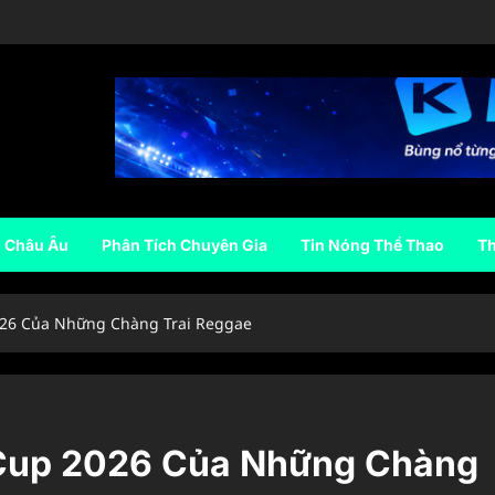
 Châu Âu
Phân Tích Chuyên Gia
Tin Nóng Thể Thao
Th
026 Của Những Chàng Trai Reggae
 Cup 2026 Của Những Chàng