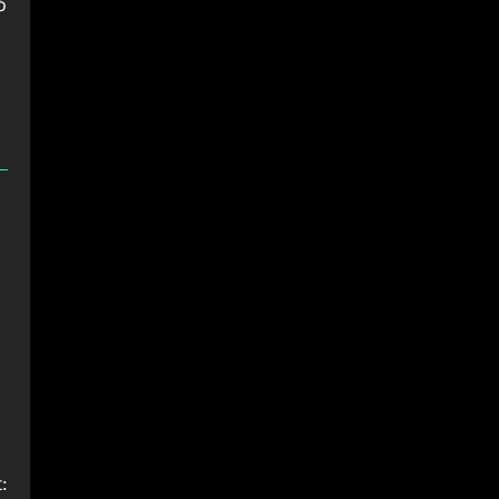
ó
g
: