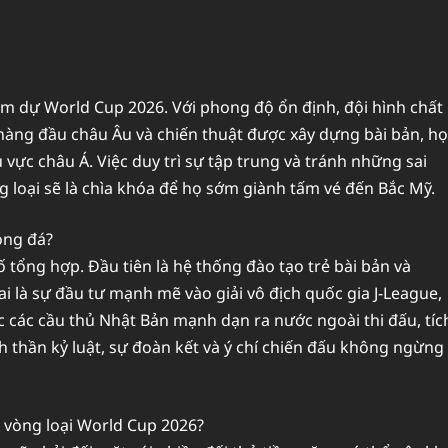
am dự World Cup 2026. Với phong độ ổn định, đội hình chất
 hàng đầu châu Âu và chiến thuật được xây dựng bài bản, họ
ực châu Á. Việc duy trì sự tập trung và tránh những sai
g loại sẽ là chìa khóa để họ sớm giành tấm vé đến Bắc Mỹ.
óng đá?
tổng hợp. Đầu tiên là hệ thống đào tạo trẻ bài bản và
ai là sự đầu tư mạnh mẽ vào giải vô địch quốc gia J-League,
ệc các cầu thủ Nhật Bản mạnh dạn ra nước ngoài thi đấu, tíc
nh thần kỷ luật, sự đoàn kết và ý chí chiến đấu không ngừng
i vòng loại World Cup 2026?