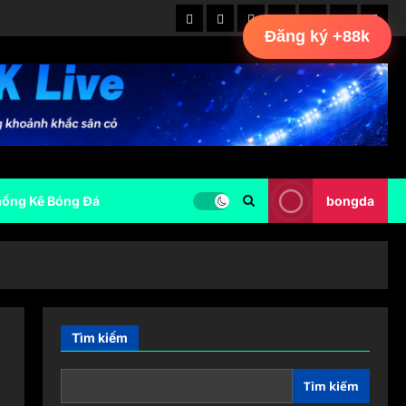
Chuyển
Highlight
Kèo
Kèo
Phân
Tin
Thống
Đăng ký +88k
Nhượng
Bóng
Châu
Châu
Tích
Nóng
Kê
Đá
Á
Âu
Chuyên
Thể
Bóng
Gia
Thao
Đá
ống Kê Bóng Đá
bongda
Tìm kiếm
Tìm kiếm