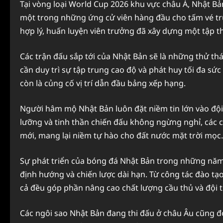
Tại vòng loại World Cup 2026 khu vực châu Á, Nhật B
một trong những ứng cử viên hàng đầu cho tấm vé trực
hợp lý, huấn luyện viên trưởng đã xây dựng một tập t
Các trận đấu sắp tới của Nhật Bản sẽ là những thử th
cần duy trì sự tập trung cao độ và phát huy tối đa sứ
còn là củng cố vị trí dẫn đầu bảng xếp hạng.
Người hâm mộ Nhật Bản luôn đặt niềm tin lớn vào đội 
lưỡng và tinh thần chiến đấu không ngừng nghỉ, các c
mới, mang lại niềm tự hào cho đất nước mặt trời mọc.
Sự phát triển của bóng đá Nhật Bản trong những năm
định hướng và chiến lược dài hạn. Từ công tác đào tạo
cả đều góp phần nâng cao chất lượng cầu thủ và đội t
Các ngôi sao Nhật Bản đang thi đấu ở châu Âu cũng đó