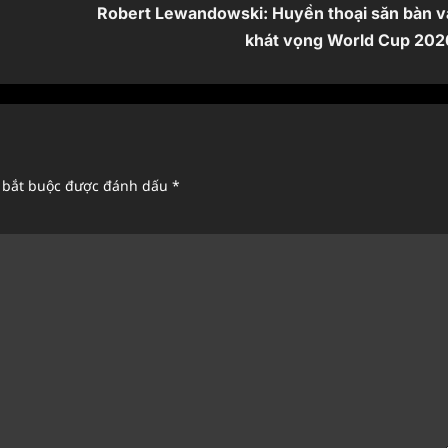
Robert Lewandowski: Huyền thoại săn bàn v
khát vọng World Cup 202
 bắt buộc được đánh dấu
*