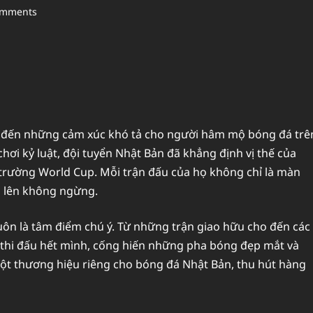
omments
g đến những cảm xúc khó tả cho người hâm mộ bóng đá trê
 chơi kỷ luật, đội tuyển Nhật Bản đã khẳng định vị thế của
u trường World Cup. Mỗi trận đấu của họ không chỉ là màn
ơn lên không ngừng.
uôn là tâm điểm chú ý. Từ những trận giao hữu cho đến các
ều thi đấu hết mình, cống hiến những pha bóng đẹp mắt và
t thương hiệu riêng cho bóng đá Nhật Bản, thu hút hàng