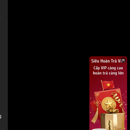
t
×
g