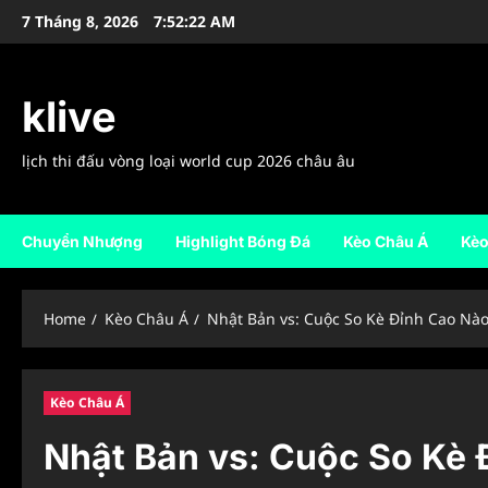
Skip
7 Tháng 8, 2026
7:52:23 AM
to
content
klive
lịch thi đấu vòng loại world cup 2026 châu âu
Chuyển Nhượng
Highlight Bóng Đá
Kèo Châu Á
Kèo
Home
Kèo Châu Á
Nhật Bản vs: Cuộc So Kè Đỉnh Cao Nà
Kèo Châu Á
Nhật Bản vs: Cuộc So Kè