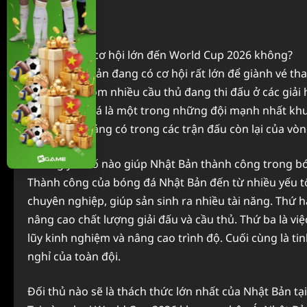
FAQ
Nhật Bản có cơ hội lớn đến World Cup 2026 không?
Tuyển Nhật Bản đang có cơ hội rất lớn để giành vé th
lượng bao gồm nhiều cầu thủ đang thi đấu ở các giải
được đánh giá là một trong những đội mạnh nhất khu v
lầm không đáng có trong các trận đấu còn lại của vòn
Những yếu tố nào giúp Nhật Bản thành công trong b
Thành công của bóng đá Nhật Bản đến từ nhiều yếu tố 
chuyên nghiệp, giúp sản sinh ra nhiều tài năng. Thứ h
nâng cao chất lượng giải đấu và cầu thủ. Thứ ba là vi
lũy kinh nghiệm và nâng cao trình độ. Cuối cùng là ti
nghỉ của toàn đội.
Đối thủ nào sẽ là thách thức lớn nhất của Nhật Bản tạ