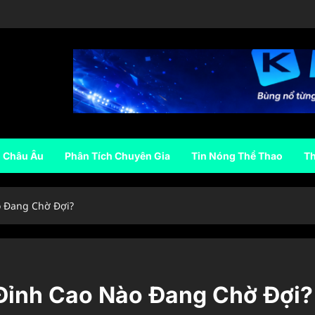
 Châu Âu
Phân Tích Chuyên Gia
Tin Nóng Thể Thao
Th
o Đang Chờ Đợi?
 Đỉnh Cao Nào Đang Chờ Đợi?