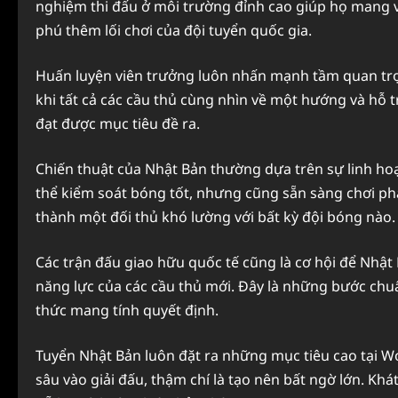
nghiệm thi đấu ở môi trường đỉnh cao giúp họ mang v
phú thêm lối chơi của đội tuyển quốc gia.
Huấn luyện viên trưởng luôn nhấn mạnh tầm quan trọn
khi tất cả các cầu thủ cùng nhìn về một hướng và hỗ 
đạt được mục tiêu đề ra.
Chiến thuật của Nhật Bản thường dựa trên sự linh ho
thể kiểm soát bóng tốt, nhưng cũng sẵn sàng chơi ph
thành một đối thủ khó lường với bất kỳ đội bóng nào.
Các trận đấu giao hữu quốc tế cũng là cơ hội để Nhật 
năng lực của các cầu thủ mới. Đây là những bước chuẩ
thức mang tính quyết định.
Tuyển Nhật Bản luôn đặt ra những mục tiêu cao tại 
sâu vào giải đấu, thậm chí là tạo nên bất ngờ lớn. K